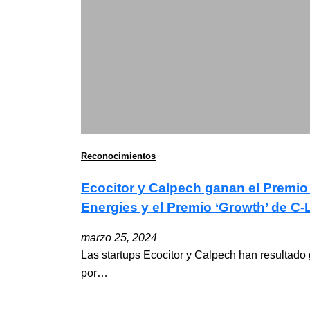
Reconocimientos
Ecocitor y Calpech ganan el Premio
Energies y el Premio ‘Growth’ de C
marzo 25, 2024
Las startups Ecocitor y Calpech han resultado
por…